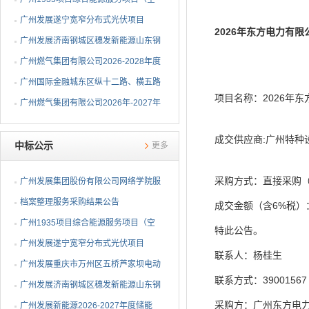
调系统部分）EPC总承包...
广州发展遂宁宽窄分布式光伏项目
2026年东方电力有
EPC总承包中标候选人公示
广州发展济南钢城区穗发新能源山东钢
铁股份有限公司分布式...
广州燃气集团有限公司2026-2028年度
钢制球阀采购项目中标...
广州国际金融城东区纵十二路、横五路
项目名称：2026年
（西段）供冷管网工程...
广州燃气集团有限公司2026年-2027年
埋地燃气闸阀采购项目...
成交供应商:广州特
中标公示
更多
采购方式：直接采购
广州发展集团股份有限公司网络学院服
务采购结果公告
档案整理服务采购结果公告
成交金额（含6%税）：¥
广州1935项目综合能源服务项目（空
特此公告。
调系统部分）EPC总承包...
广州发展遂宁宽窄分布式光伏项目
联系人：杨桂生
EPC总承包中标公告
广州发展重庆市万州区五桥芦家坝电动
联系方式：39
重卡充电站一期项目E...
广州发展济南钢城区穗发新能源山东钢
采购方：广州东方电
铁股份有限公司分布式...
广州发展新能源2026-2027年度储能