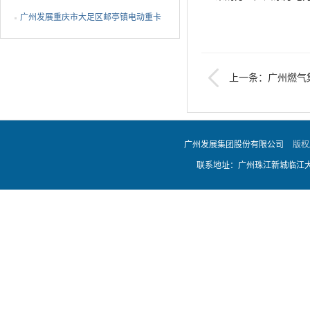
EMS设备ODM代工采购中标公告
广州发展重庆市大足区邮亭镇电动重卡
充电站项目EPC总承包...
上一条：广州燃气集
气 管道工程勘察服务
广州发展集团股份有限公司
版权
联系地址：广州珠江新城临江大道