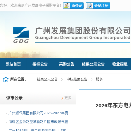
您好，欢迎来到广州发展电子采购平台！
网站首页
招标公告
采购公告
结果公示公告
物业招租
所在位置 :
结果公示公告
中标结果公告
服务
评审公示
更多
2026年东方
广州燃气集团有限公司2026-2027年度
燃气用埋地聚乙烯（PE1...
海珠区金沙路至革新路片区市政燃气管
网更新工程施工总承包...
广州1935项目综合能源服务项目（空